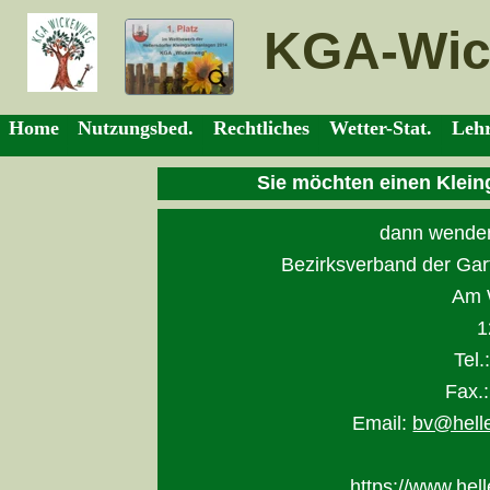
KGA-Wic
Home
Nutzungsbed.
Rechtliches
Wetter-Stat.
Leh
Home
Nutzungsbed.
Rechtliches
Wetter-Stat.
Leh
Sie möchten einen Klein
dann wenden
Bezirksverband der Gart
Am 
1
Tel
Fax.
Email:
bv@helle
https://www.hel