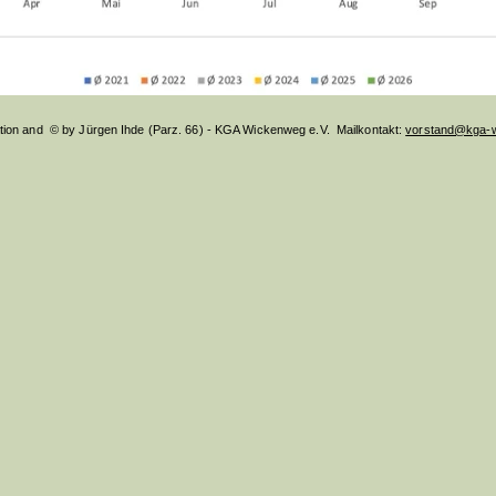
ation and © by Jürgen Ihde (Parz. 66) - KGA Wickenweg e.V. Mailkontakt:
vorstand@kga-